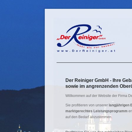
Navigation
überspringen
Der Reiniger GmbH - Ihre Geb
sowie im angrenzenden Oberö
Willkommen auf der Website der Firma D
Sie profitieren von unserer
langjährigen 
marktgerechtes Leistungsprogramm
er
auf den Bedarf abzustimmen.