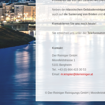
Profitieren Sie von den zahlreichen Di
Neben der
klassischen Gebäudereinigu
auch auf
die Sanierung von Böden
und
d
Kontaktieren Sie uns noch heute!
Sie erreichen uns unter der
Telefonnumm
Kontakt
:
Der Reiniger GmbH
Moosfeldstrasse 1
5101 Bergheim
Tel.: +
43 (0) 664 415 30 53
Email:
m.krispler@derreiniger.at
© Der Reiniger Reinigungs GmbH | Moosfeldst